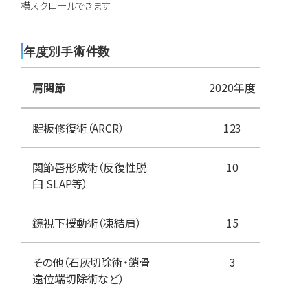
年度別手術件数
肩関節
2020年度
腱板修復術（ARCR）
123
関節唇形成術（反復性脱
10
臼 SLAP等）
鏡視下授動術（凍結肩）
15
その他（石灰切除術・鎖骨
3
遠位端切除術など）