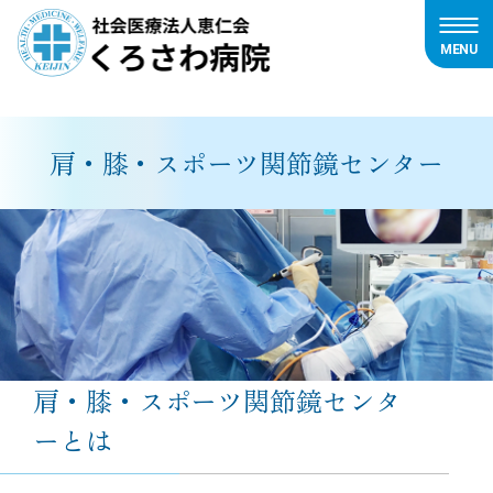
MENU
内
容
を
肩・膝・スポーツ関節鏡センター
ス
キ
ッ
プ
肩・膝・スポーツ関節鏡センタ
ーとは