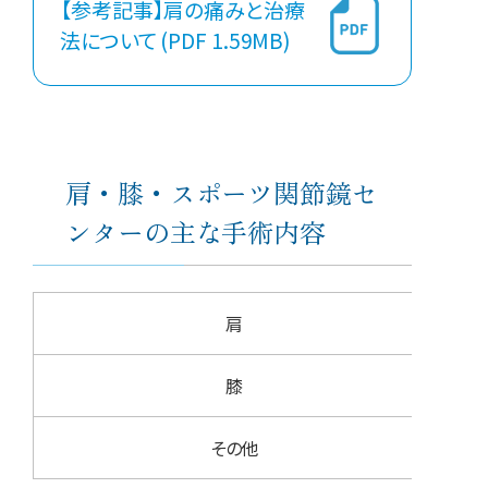
【参考記事】肩の痛みと治療
法について (PDF 1.59MB)
肩・膝・スポーツ関節鏡セ
ンターの主な手術内容
肩
腱板
膝
半月
その他
スポ