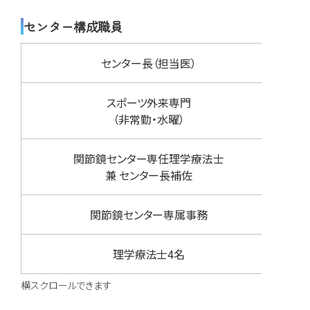
センター構成職員
センター長（担当医）
坂井
スポーツ外来専門
村上
（非常勤・水曜）
関節鏡センター専任理学療法士
渡邉
兼 センター長補佐
関節鏡センター専属事務
東 
理学療法士4名
関節