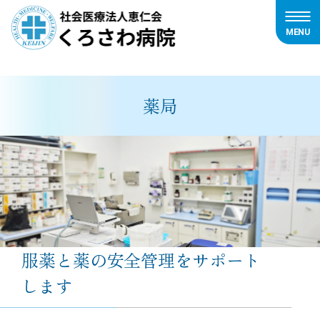
MENU
内
容
を
薬局
ス
キ
ッ
プ
服薬と薬の安全管理をサポート
します