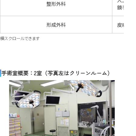
人工膝関
整形外科
鏡手術
形成外科
皮膚皮下
手術室概要：2室（写真左はクリーンルーム）