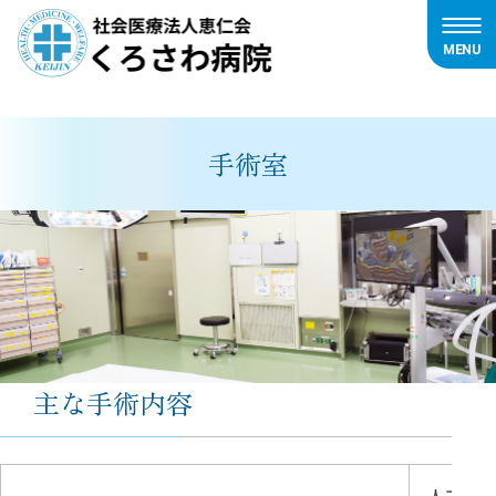
MENU
内
容
を
手術室
ス
キ
ッ
プ
主な手術内容