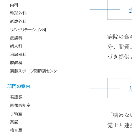
内科
整形外科
形成外科
リハビリテーション科
病院の食
皮膚科
分、脂質
婦人科
泌尿器科
づき提供
麻酔科
肩膝スポーツ関節鏡センター
部門の案内
看護課
画像診断室
手術室
「噛めな
薬局
覚士と連
検査室