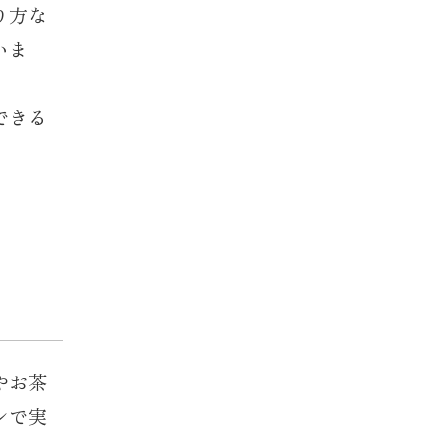
り方な
いま
できる
やお茶
ンで実