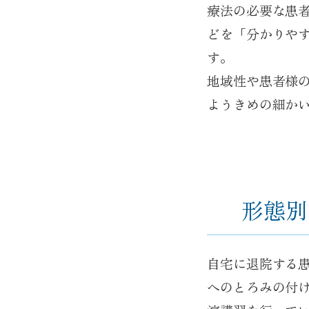
療法の必要な患
どを「分かりや
す。
地域性や患者様
ようきめの細か
形態別
自宅に退院する
へのとろみの付