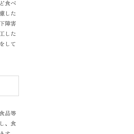
ど食べ
慮した
下障害
工した
をして
食品等
し、食
ます。