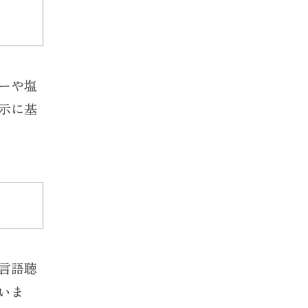
ーや塩
示に基
言語聴
いま