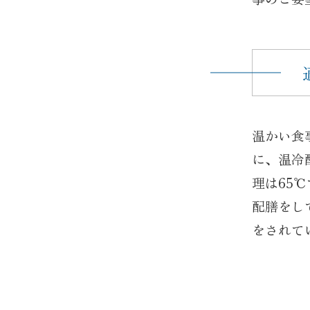
温かい食
に、温冷
理は65
配膳をし
をされて