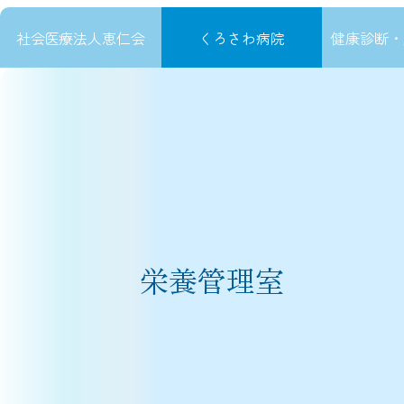
社会医療法人恵仁会
くろさわ病院
健康診断・
内
容
を
ス
キ
ッ
プ
栄養管理室