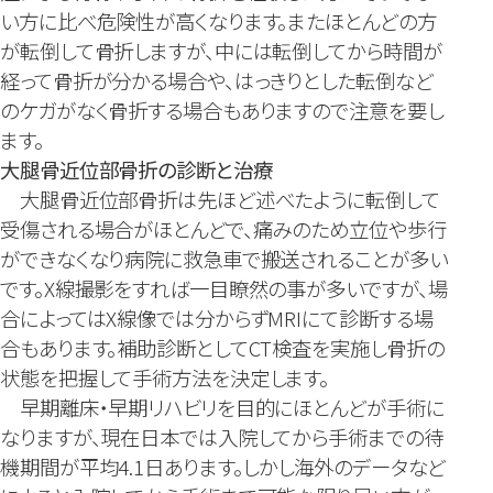
い方に比べ危険性が高くなります。またほとんどの方
が転倒して骨折しますが、中には転倒してから時間が
経って骨折が分かる場合や、はっきりとした転倒など
のケガがなく骨折する場合もありますので注意を要し
ます。
大腿骨近位部骨折の診断と治療
大腿骨近位部骨折は先ほど述べたように転倒して
受傷される場合がほとんどで、痛みのため立位や歩行
ができなくなり病院に救急車で搬送されることが多い
です。X線撮影をすれば一目瞭然の事が多いですが、場
合によってはX線像では分からずMRIにて診断する場
合もあります。補助診断としてCT検査を実施し骨折の
状態を把握して手術方法を決定します。
早期離床・早期リハビリを目的にほとんどが手術に
なりますが、現在日本では入院してから手術までの待
機期間が平均4.1日あります。しかし海外のデータなど