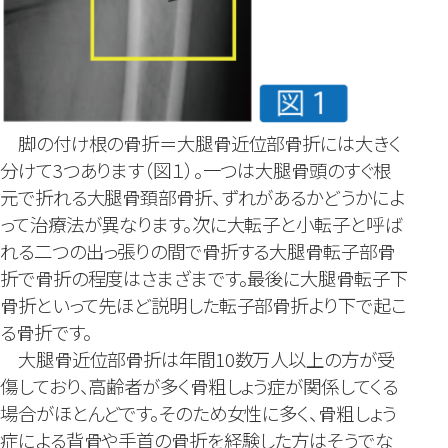
脚の付け根の骨折＝大腿骨近位部骨折には大きく
分けて3つあります（図１）。一つは大腿骨頭のすぐ根
元で折れる大腿骨頚部骨折、ずれがあるかどうかによ
って治療法が異なります。次に大転子と小転子と呼ば
れる二つの出っ張りの間で骨折する大腿骨転子部骨
折で骨折の程度はさまざまです。最後に大腿骨転子下
骨折といって先ほど説明した転子部骨折より下で起こ
る骨折です。
大腿骨近位部骨折は年間10数万人以上の方が受
傷しており、高齢者が多く骨粗しょう症が関係してくる
場合がほとんどです。そのため女性に多く、骨粗しょう
症による背骨や手首の骨折を経験した方はそうでな