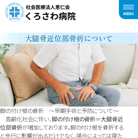
MENU
内
容
大腿骨近位部骨折について
を
ス
キ
ッ
プ
脚の付け根の骨折 ～早期手術と予防について～
高齢化社会に伴い、
脚の付け根の骨折＝大腿骨近
位部骨折
が増加しております。脚の付け根を骨折する
と歩行に影響が出るだけでなく、場合によっては寝た